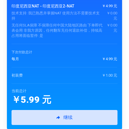
印度尼西亚NAT -
印度尼西亚2-NAT
￥4.99 元
技术支持:
我已熟悉并掌握NAT 使用方法不需要技术支
￥0.00
持
元
无任何SLA保障 不保障任何中国大陆地区路由 下单即代
￥0.00
表会用 非我方原因，任何翻车无任何退款补偿，持续高
元
占用将面临暂停:
是
下次付款总计
每月
￥4.99 元
初装费
￥1.00 元
当前总计
￥5.99 元
继续