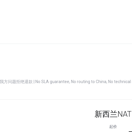
SLA guarantee, No routing to China, No technical supp
新西兰NAT
起价