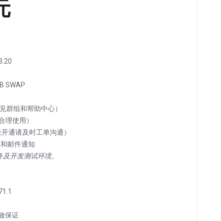
元
.20
B SWAP
见群组和帮助中心）
量（合理使用）
钟未开通请及时工单沟通）
务及开发测试环境。
71.1