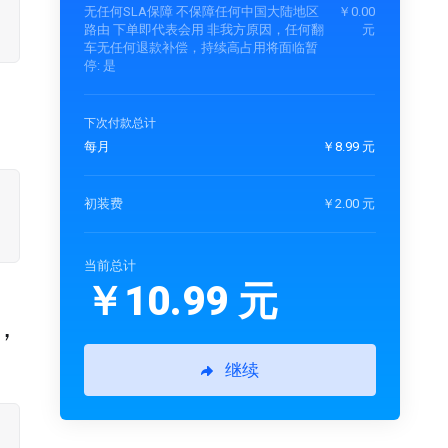
无任何SLA保障 不保障任何中国大陆地区
￥0.00
路由 下单即代表会用 非我方原因，任何翻
元
车无任何退款补偿，持续高占用将面临暂
停:
是
下次付款总计
每月
￥8.99 元
初装费
￥2.00 元
当前总计
￥10.99 元
，
继续